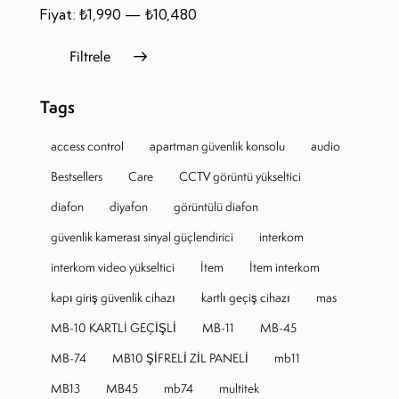
Fiyat:
₺1,990
—
₺10,480
Filtrele
Tags
access control
apartman güvenlik konsolu
audio
Bestsellers
Care
CCTV görüntü yükseltici
diafon
diyafon
görüntülü diafon
güvenlik kamerası sinyal güçlendirici
interkom
interkom video yükseltici
Item
Item interkom
kapı giriş güvenlik cihazı
kartlı geçiş cihazı
mas
MB-10 KARTLI GEÇİŞLİ
MB-11
MB-45
MB-74
MB10 ŞİFRELİ ZİL PANELİ
mb11
MB13
MB45
mb74
multitek