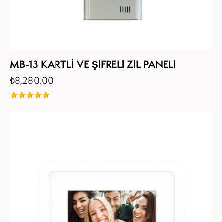
MB-13 KARTLI VE ŞİFRELİ ZİL PANELİ
₺
8,280.00
5
üzerinden
5.00
oy aldı