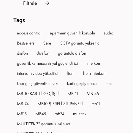
Filtrele
Tags
access control
apartman güvenlik konsolu
audio
Bestsellers
Care
CCTV görüntü yükseltici
diafon
diyafon
görüntülü diafon
güvenlik kamerası sinyal güçlendirici
interkom
interkom video yükseltici
Item
Item interkom
kapı giriş güvenlik cihazı
kartlı geçiş cihazı
mas
MB-10 KARTLI GEÇİŞLİ
MB-11
MB-45
MB-74
MB10 ŞİFRELİ ZİL PANELİ
mb11
MB13
MB45
mb74
multitek
MULTİTEK 7'' görüntülü villa set