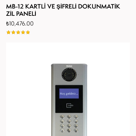
MB-12 KARTLI VE ŞİFRELİ DOKUNMATİK
ZİL PANELİ
₺
10,476.00
5
üzerinden
5.00
oy aldı