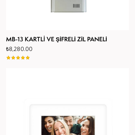
MB-13 KARTLI VE ŞİFRELİ ZİL PANELİ
₺
8,280.00
5
üzerinden
5.00
oy aldı