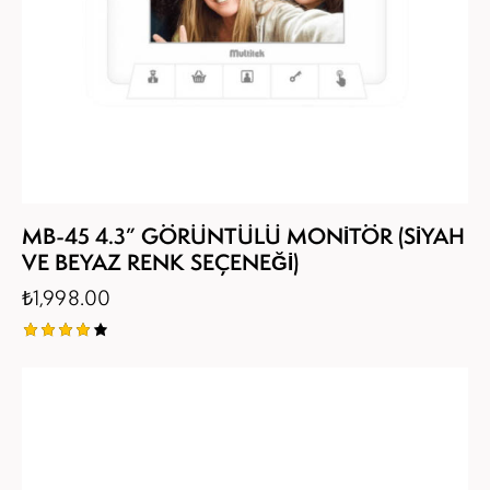
MB-45 4.3” GÖRÜNTÜLÜ MONİTÖR (SİYAH
VE BEYAZ RENK SEÇENEĞİ)
₺
1,998.00
5
üzerind
en
4.00
oy aldı