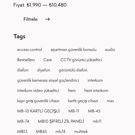
Fiyat:
₺1,990
—
₺10,480
Filtrele
Tags
access control
apartman güvenlik konsolu
audio
Bestsellers
Care
CCTV görüntü yükseltici
diafon
diyafon
görüntülü diafon
güvenlik kamerası sinyal güçlendirici
interkom
interkom video yükseltici
Item
Item interkom
kapı giriş güvenlik cihazı
kartlı geçiş cihazı
mas
MB-10 KARTLI GEÇİŞLİ
MB-11
MB-45
MB-74
MB10 ŞİFRELİ ZİL PANELİ
mb11
MB13
MB45
mb74
multitek