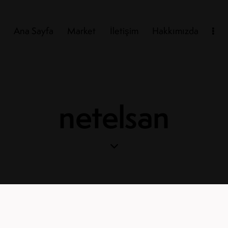
Ana Sayfa
Market
İletişim
Hakkımızda
netelsan