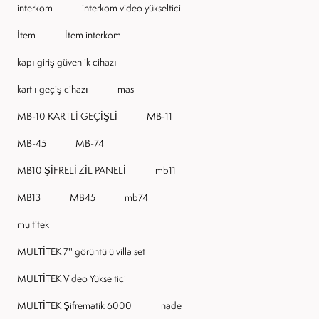
interkom
interkom video yükseltici
Item
Item interkom
kapı giriş güvenlik cihazı
kartlı geçiş cihazı
mas
MB-10 KARTLI GEÇİŞLİ
MB-11
MB-45
MB-74
MB10 ŞİFRELİ ZİL PANELİ
mb11
MB13
MB45
mb74
multitek
MULTİTEK 7'' görüntülü villa set
MULTİTEK Video Yükseltici
MULTİTEK Şifrematik 6000
nade