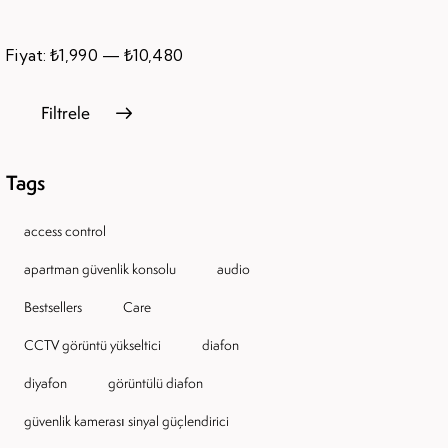
Fiyat:
₺1,990
—
₺10,480
Filtrele
Tags
access control
apartman güvenlik konsolu
audio
Bestsellers
Care
CCTV görüntü yükseltici
diafon
diyafon
görüntülü diafon
güvenlik kamerası sinyal güçlendirici