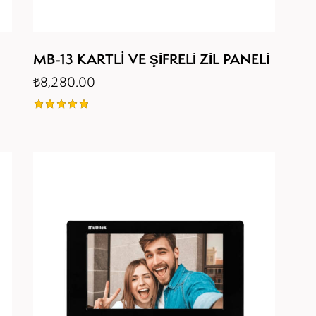
MB-13 KARTLI VE ŞİFRELİ ZİL PANELİ
₺
8,280.00
5
üzerinden
5.00
oy aldı