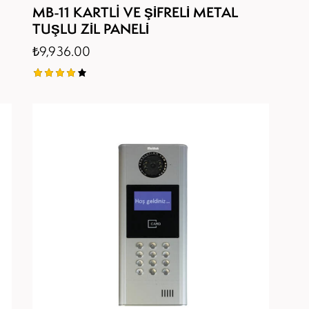
MB-11 KARTLI VE ŞİFRELİ METAL
TUŞLU ZİL PANELİ
₺
9,936.00
5
üzerind
en
4.00
oy aldı