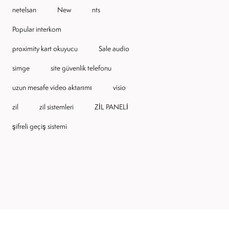
netelsan
New
nts
Popular interkom
proximity kart okuyucu
Sale audio
simge
site güvenlik telefonu
uzun mesafe video aktarımı
visio
zil
zil sistemleri
ZİL PANELİ
şifreli geçiş sistemi