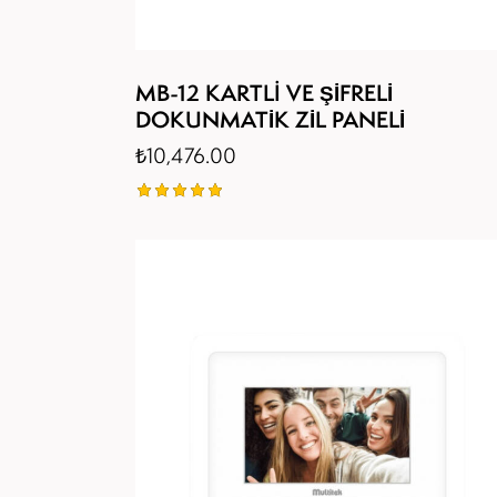
MB-12 KARTLI VE ŞİFRELİ
DOKUNMATİK ZİL PANELİ
₺
10,476.00
5
üzerinden
5.00
oy aldı