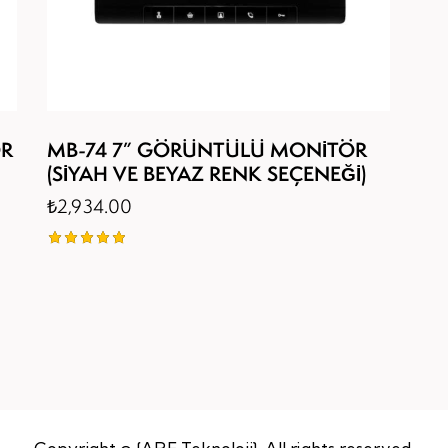
ÖR
MB-74 7” GÖRÜNTÜLÜ MONİTÖR
(SİYAH VE BEYAZ RENK SEÇENEĞİ)
₺
2,934.00
5
üzerinden
5.00
oy aldı