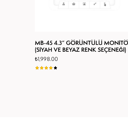
MB-45 4.3” GÖRÜNTÜLÜ MONİT
(SİYAH VE BEYAZ RENK SEÇENEĞİ)
₺
1,998.00
5
üzerind
en
4.00
oy aldı