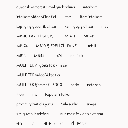
güvenlik kamerası sinyal güçlendirici
interkom
interkom video yükseltici
Item
Item interkom
kapı giriş güvenlik cihazı
kartlı geçiş cihazı
mas
MB-10 KARTLI GEÇİŞLİ
MB-11
MB-45
MB-74
MB10 ŞİFRELİ ZİL PANELİ
mb11
MB13
MB45
mb74
multitek
MULTİTEK 7'' görüntülü villa set
MULTİTEK Video Yükseltici
MULTİTEK Şifrematik 6000
nade
netelsan
New
nts
Popular interkom
proximity kart okuyucu
Sale audio
simge
site güvenlik telefonu
uzun mesafe video aktarımı
visio
zil
zil sistemleri
ZİL PANELİ