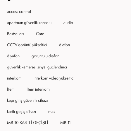
access control
apartman güvenlik konsolu
audio
Bestsellers
Care
CCTV görüntü yükseltici
diafon
diyafon
görüntülü diafon
güvenlik kamerası sinyal güçlendirici
interkom
interkom video yükseltici
Item
Item interkom
kapı giriş güvenlik cihazı
kartlı geçiş cihazı
mas
MB-10 KARTLI GEÇİŞLİ
MB-11