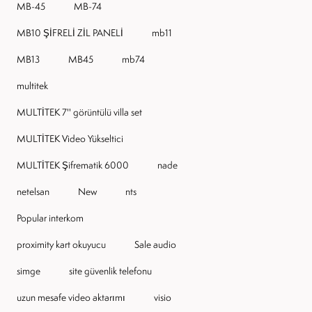
MB-45
MB-74
MB10 ŞİFRELİ ZİL PANELİ
mb11
MB13
MB45
mb74
multitek
MULTİTEK 7'' görüntülü villa set
MULTİTEK Video Yükseltici
MULTİTEK Şifrematik 6000
nade
netelsan
New
nts
Popular interkom
proximity kart okuyucu
Sale audio
simge
site güvenlik telefonu
uzun mesafe video aktarımı
visio