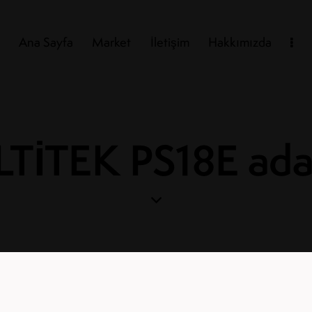
Ana Sayfa
Market
İletişim
Hakkımızda
TİTEK PS18E ada