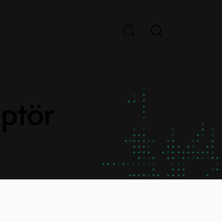
0
ptör