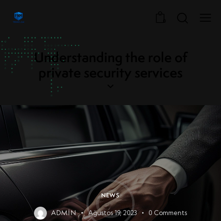
0
Understanding the role of
private security services
NEWS
ADMIN
Ağustos 19, 2023
0
Comments