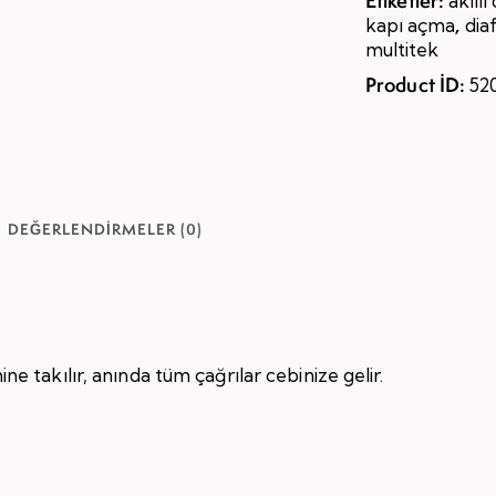
Etiketler:
akıll
,
kapı açma
dia
multitek
Product ID:
52
DEĞERLENDIRMELER (0)
 takılır, anında tüm çağrılar cebinize gelir.