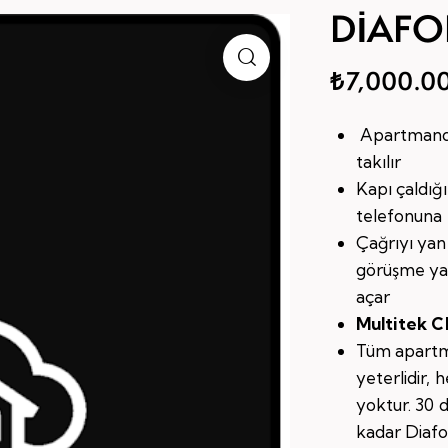
DİAFO
₺
7,000.0
Apartmanda
takılır
Kapı çaldığı
telefonuna 
Çağrıyı yanı
görüşme yap
açar
Multitek C
Tüm apartma
yeterlidir, 
yoktur. 30 
kadar Diafo