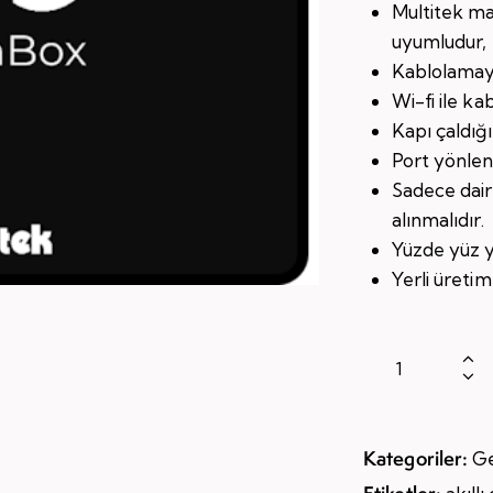
Multitek ma
uyumludur, 
Kablolamay
Wi-fi ile k
Kapı çaldığı
Port yönlen
Sadece dair
alınmalıdır.
Yüzde yüz y
Yerli üreti
Kategoriler:
G