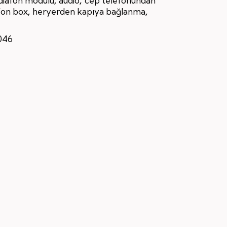
,
,
ı diafon modülü
audio
cep telefonundan
,
,
fon box
heryerden kapıya bağlanma
046