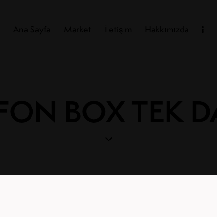
Ana Sayfa
Market
İletişim
Hakkımızda
FON BOX TEK D