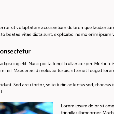
us error sit voluptatem accusantium doloremque laudanti
tecto beatae vitae dicta sunt, explicabo. nemo enim ipsam 
consectetur
iscing elit. Nunc porta fringilla ullamcorper. Morbi felis o
isl. Maecenas id molestie turpis, sit amet feugiat lore
idunt. Sed arcu tortor, sollicitudin ac lectus sed, rhoncus ia
t.
Lorem ipsum dolor sit amet
fringilla ullamcorper. Morbi 