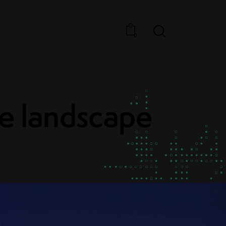
0
se landscape