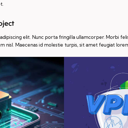
t.
oject
iscing elit. Nunc porta fringilla ullamcorper. Morbi felis o
isl. Maecenas id molestie turpis, sit amet feugiat lore