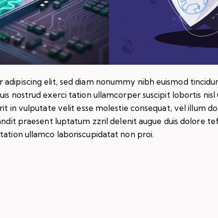
 adipiscing elit, sed diam nonummy nibh euismod tincidu
uis nostrud exerci tation ullamcorper suscipit lobortis ni
t in vulputate velit esse molestie consequat, vel illum dolo
andit praesent luptatum zzril delenit augue duis dolore tef
tation ullamco laboriscupidatat non proi.