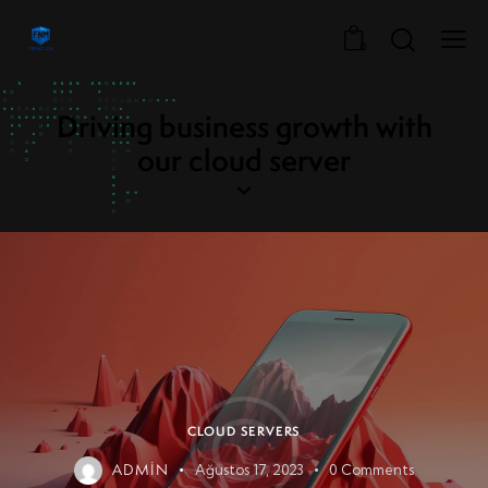
0
Driving business growth with
our cloud server
CLOUD SERVERS
ADMIN
Ağustos 17, 2023
0
Comments